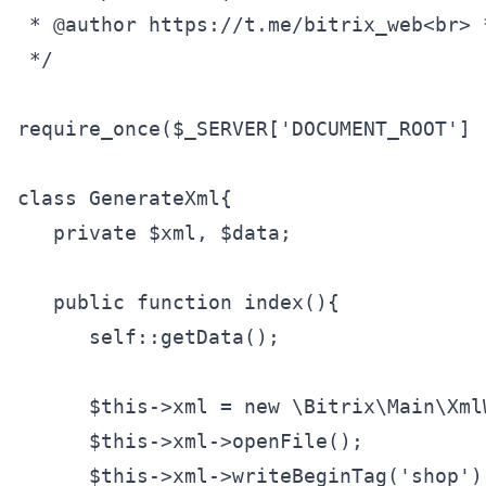
 * 
@author
 https://t.me/bitrix_web<br> 
 */
require_once
($_SERVER[
'DOCUMENT_ROOT'
] 
class
GenerateXml
{

private
 $xml, $data;

public
function
index
()
{

self
::getData();

$this
->xml = 
new
 \Bitrix\Main\Xml
$this
->xml->openFile();

$this
->xml->writeBeginTag(
'shop'
)