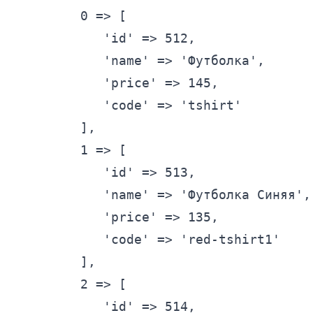
0
 => [

'id'
 => 
512
,

'name'
 => 
'Футболка'
,

'price'
 => 
145
,

'code'
 => 
'tshirt'
         ],

1
 => [

'id'
 => 
513
,

'name'
 => 
'Футболка Синяя'
,

'price'
 => 
135
,

'code'
 => 
'red-tshirt1'
         ],

2
 => [

'id'
 => 
514
,
