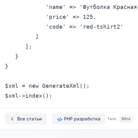
'name'
 => 
'Футболка Красная
'price'
 => 
125
,

'code'
 => 
'red-tshirt2'
         ]

      ];

   }

}

$xml = 
new
 GenerateXml();

$xml->index();
Все статьи
PHP разработка
Теги:
Bitrix