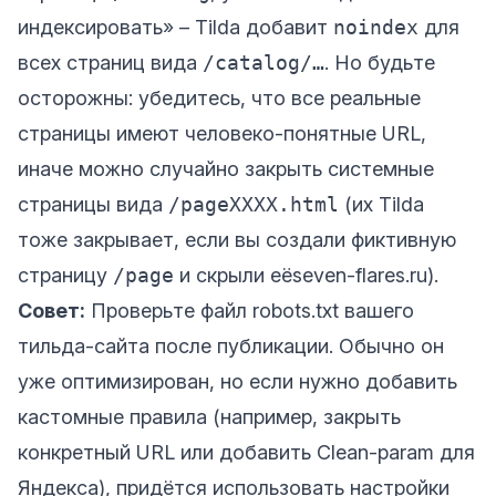
индексировать» – Tilda добавит
noindex
для
всех страниц вида
/catalog/…
. Но будьте
осторожны: убедитесь, что все реальные
страницы имеют человеко-понятные URL,
иначе можно случайно закрыть системные
страницы вида
/pageXXXX.html
(их Tilda
тоже закрывает, если вы создали фиктивную
страницу
/page
и скрыли её
seven-flares.ru
).
Совет:
Проверьте файл robots.txt вашего
тильда-сайта после публикации. Обычно он
уже оптимизирован, но если нужно добавить
кастомные правила (например, закрыть
конкретный URL или добавить Clean-param для
Яндекса), придётся использовать настройки