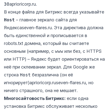
30
aprioricorp.ru
.
В конце файла для Битрикс всегда указывайте
Host
– главное зеркало сайта для
Яндекса
seven-flares.ru
. Эта директива должна
быть
единственной
и прописывается в
robots.txt домена, который вы считаете
основным (например, с
www
или без, с HTTPS
или HTTP) – Яндекс будет ориентироваться на
неё при склеивании зеркал. Для Google же
строка
Host
безразлична (он её
игнорирует)
aprioricorp.ru
seven-flares.ru
, но
ничего страшного, она не мешает.
Многосайтовость Битрикс:
если одна
установка Битрикс обслуживает несколько