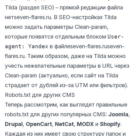
Tilda (раздел SEO) – прямой редакции файла
нет
seven-flares.ru
. В SEO-настройках Tilda
можно задать параметры Clean-param,
которые появятся отдельным блоком
User-
agent: Yandex
в файле
seven-flares.ru
seven-
flares.ru
. Таким образом, даже на Tilda можно
учесть нежелательные параметры в URL через
Clean-param (актуально, если сайт на Tilda
страдает от дублей из-за UTM или фильтров).
Robots.txt для других CMS
Теперь рассмотрим, как выглядят правильные
robots.txt для других популярных CMS:
Joomla
,
Drupal
,
OpenCart
,
NetCat
,
MODX
и
Shopify
.
Каждая из них имеет свою структуру папок и