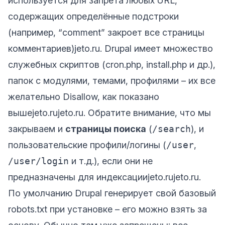
используется для запрета любых URL,
содержащих определённые подстроки
(например, “comment” закроет все страницы
комментариев)
jeto.ru
. Drupal имеет множество
служебных скриптов (cron.php, install.php и др.),
папок с модулями, темами, профилями – их все
желательно Disallow, как показано
выше
jeto.ru
jeto.ru
. Обратите внимание, что мы
закрываем и
страницы поиска
(
/search
), и
пользовательские профили/логины (
/user
,
/user/login
и т.д.), если они не
предназначены для индексации
jeto.ru
jeto.ru
.
По умолчанию Drupal генерирует свой базовый
robots.txt при установке – его можно взять за