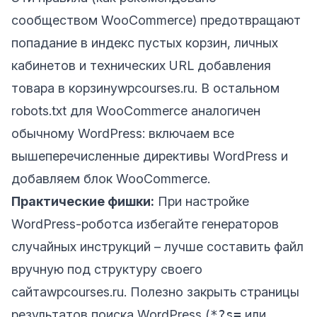
сообществом WooCommerce) предотвращают
попадание в индекс пустых корзин, личных
кабинетов и технических URL добавления
товара в корзину
wpcourses.ru
. В остальном
robots.txt для WooCommerce аналогичен
обычному WordPress: включаем все
вышеперечисленные директивы WordPress и
добавляем блок WooCommerce.
Практические фишки:
При настройке
WordPress-роботса избегайте генераторов
случайных инструкций – лучше составить файл
вручную под структуру своего
сайта
wpcourses.ru
. Полезно закрыть страницы
результатов поиска WordPress (
*?s=
или