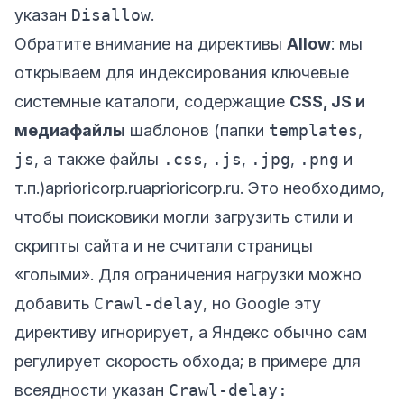
указан
Disallow
.
Обратите внимание на директивы
Allow
: мы
открываем для индексирования ключевые
системные каталоги, содержащие
CSS, JS и
медиафайлы
шаблонов (папки
templates
,
js
, а также файлы
.css
,
.js
,
.jpg
,
.png
и
т.п.)
aprioricorp.ru
aprioricorp.ru
. Это необходимо,
чтобы поисковики могли загрузить стили и
скрипты сайта и не считали страницы
«голыми». Для ограничения нагрузки можно
добавить
Crawl-delay
, но Google эту
директиву игнорирует, а Яндекс обычно сам
регулирует скорость обхода; в примере для
всеядности указан
Crawl-delay: