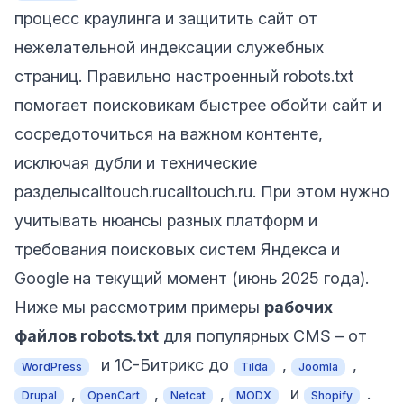
процесс краулинга и защитить сайт от
нежелательной индексации служебных
страниц. Правильно настроенный robots.txt
помогает поисковикам быстрее обойти сайт и
сосредоточиться на важном контенте,
исключая дубли и технические
разделы
calltouch.ru
calltouch.ru
. При этом нужно
учитывать нюансы разных платформ и
требования поисковых систем Яндекса и
Google на текущий момент (июнь 2025 года).
Ниже мы рассмотрим примеры
рабочих
файлов robots.txt
для популярных CMS – от
и 1C-Битрикс до
,
,
WordPress
Tilda
Joomla
,
,
,
и
.
Drupal
OpenCart
Netcat
MODX
Shopify