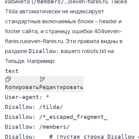
кабинета (
/members/
...)
seven-flares.ru
. Также
Tilda автоматически не индексирует
стандартные включаемые блоки – header и
footer сайта, и страницу ошибки 404
seven-
flares.ru
seven-flares.ru
. Эти правила видны в
разделе
Disallow:
вашего robots.txt на
Тильде. Например:
text
Копировать
Редактировать
User-agent: *

Disallow: /tilda/

Disallow: /*_escaped_fragment_

Disallow: /members/

Disallow:    # (пустая строка Disallow 