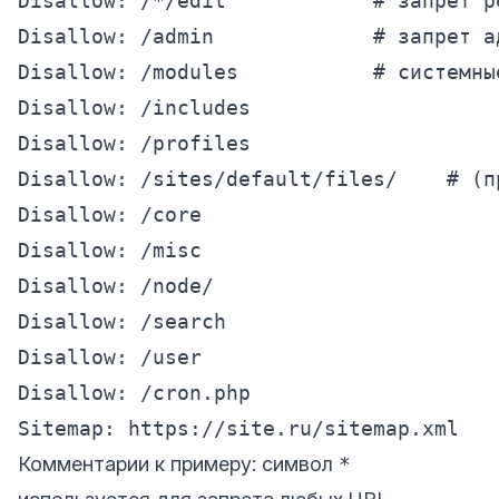
Disallow: /*/edit            # запрет р
Disallow: /admin             # запрет а
Disallow: /modules           # системны
Disallow: /includes

Disallow: /profiles

Disallow: /sites/default/files/    # (п
Disallow: /core

Disallow: /misc

Disallow: /node/

Disallow: /search

Disallow: /user

Disallow: /cron.php

Комментарии к примеру: символ
*