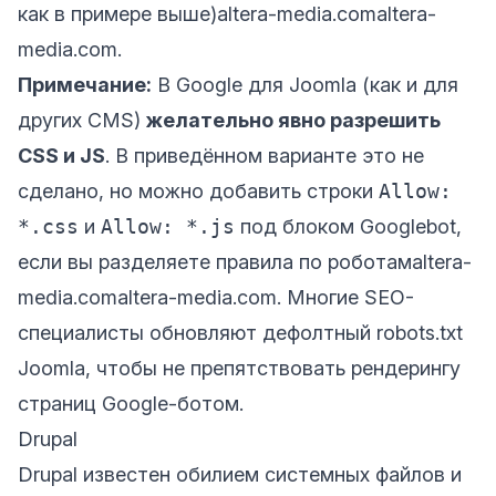
как в примере выше)
altera-media.com
altera-
media.com
.
Примечание:
В Google для Joomla (как и для
других CMS)
желательно явно разрешить
CSS и JS
. В приведённом варианте это не
сделано, но можно добавить строки
Allow:
*.css
и
Allow: *.js
под блоком Googlebot,
если вы разделяете правила по роботам
altera-
media.com
altera-media.com
. Многие SEO-
специалисты обновляют дефолтный robots.txt
Joomla, чтобы не препятствовать рендерингу
страниц Google-ботом.
Drupal
Drupal известен обилием системных файлов и