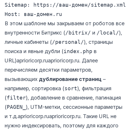
Sitemap: https://ваш-домен/sitemap.xml

В этом шаблоне мы закрываем от роботов все
внутренности Битрикс (
/bitrix/
и
/local/
),
личные кабинеты (
/personal/
), страницы
поиска и явные дубли (
index.php
в
URL)
aprioricorp.ru
aprioricorp.ru
. Далее
перечисляем десятки параметров,
вызывающих
дублирование страниц
–
например, сортировка (
sort
), фильтрация
(
filter
), добавление в сравнение, пагинация
(
PAGEN_
), UTM-метки, сессионные параметры
и т.д.
aprioricorp.ru
aprioricorp.ru
. Такие URL не
нужно индексировать, поэтому для каждого