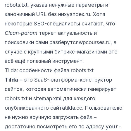
robots.txt, указав ненужные параметры и
каноничный URL без них
yandex.ru
. Хотя
некоторые SEO-специалисты считают, что
Clean-param
теряет актуальность и
поисковики сами разберутся
wpcourses.ru
, в
случае с крупными битрикс-магазинами это
всё ещё полезный инструмент.
Tilda: особенности файла robots.txt
Tilda
– это SaaS-платформа-конструктор
сайтов, которая автоматически генерирует
robots.txt и sitemap.xml для каждого
опубликованного сайта
tilda.cc
. Пользователю
не нужно вручную загружать файл –
достаточно посмотреть его по адресу
your-