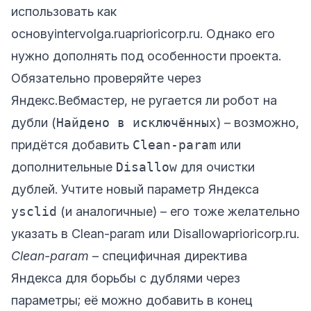
использовать как
основу
intervolga.ru
aprioricorp.ru
. Однако его
нужно дополнять под особенности проекта.
Обязательно проверяйте через
Яндекс.Вебмастер, не ругается ли робот на
дубли (
Найдено в исключённых
) – возможно,
придётся добавить
Clean-param
или
дополнительные
Disallow
для очистки
дублей. Учтите новый параметр Яндекса
ysclid
(и аналогичные) – его тоже желательно
указать в Clean-param или Disallow
aprioricorp.ru
.
Clean-param
– специфичная директива
Яндекса для борьбы с дублями через
параметры; её можно добавить в конец