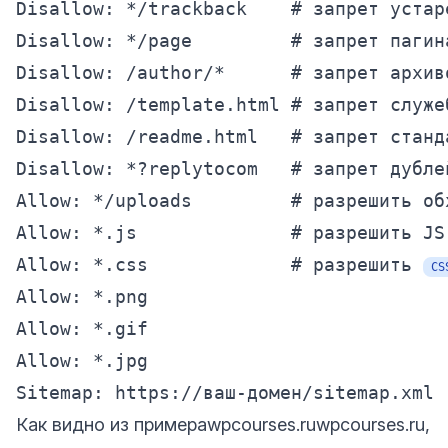
Disallow: */trackback    # запрет устар
Disallow: */page         # запрет пагин
Disallow: /author/*      # запрет архиво
Disallow: /template.html # запрет служе
Disallow: /readme.html   # запрет станд
Disallow: *?replytocom   # запрет дубле
Allow: */uploads         # разрешить об
Allow: *.js              # разрешить JS-
Allow: *.css             # разрешить 
CS
Allow: *.png

Allow: *.gif

Allow: *.jpg

Как видно из примера
wpcourses.ru
wpcourses.ru
,