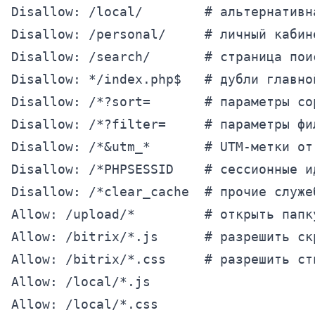
Disallow: /local/        # альтернативн
Disallow: /personal/     # личный кабин
Disallow: /search/       # страница пои
Disallow: */index.php$   # дубли главно
Disallow: /*?sort=       # параметры сор
Disallow: /*?filter=     # параметры фил
Disallow: /*&utm_*       # UTM-метки от
Disallow: /*PHPSESSID    # сессионные ид
Disallow: /*clear_cache  # прочие служеб
Allow: /upload/*         # открыть папк
Allow: /bitrix/*.js      # разрешить ск
Allow: /bitrix/*.css     # разрешить ст
Allow: /local/*.js

Allow: /local/*.css
