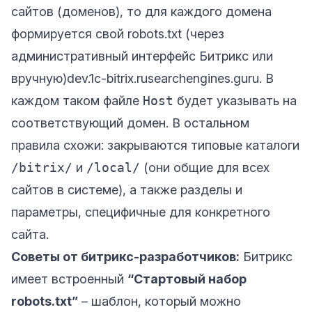
сайтов (доменов), то для каждого домена
формируется свой robots.txt (через
административный интерфейс Битрикс или
вручную)
dev.1c-bitrix.ru
searchengines.guru
. В
каждом таком файле
Host
будет указывать на
соответствующий домен. В остальном
правила схожи: закрываются типовые каталоги
/bitrix/
и
/local/
(они общие для всех
сайтов в системе), а также разделы и
параметры, специфичные для конкретного
сайта.
Советы от битрикс-разработчиков:
Битрикс
имеет встроенный
“Стартовый набор
robots.txt”
– шаблон, который можно