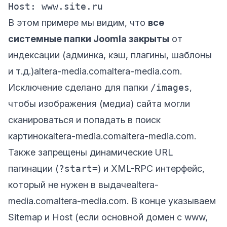
В этом примере мы видим, что
все
системные папки Joomla закрыты
от
индексации (админка, кэш, плагины, шаблоны
и т.д.)
altera-media.com
altera-media.com
.
Исключение сделано для папки
/images
,
чтобы изображения (медиа) сайта могли
сканироваться и попадать в поиск
картинок
altera-media.com
altera-media.com
.
Также запрещены динамические URL
пагинации (
?start=
) и XML-RPC интерфейс,
который не нужен в выдаче
altera-
media.com
altera-media.com
. В конце указываем
Sitemap и Host (если основной домен с www,